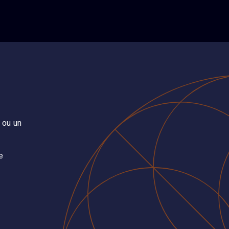
 ou un
e